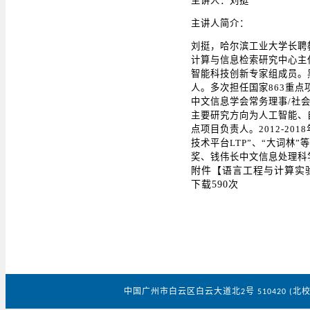
主讲人：刘挺
主讲人简介：
刘挺，哈尔滨工业大学长聘
计算与信息检索研究中心主
智能科技创新专家组成员。
人。多次担任国家863重
中文信息学会常务理事/社会
主要研究方向为人工智能、
点项目负责人。2012-2
技术平台LTP”、“大词林
奖、钱伟长中文信息处理科
附件【
语言工程与计算实验
下载
590
次
中国广州市白云区白云大道北
号
北
2
510420 (