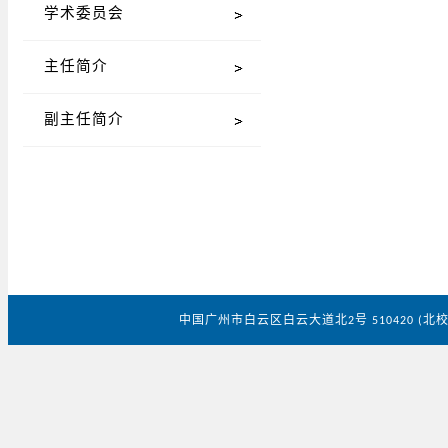
学术委员会
主任简介
副主任简介
中国广州市白云区白云大道北
号
北
2
510420 (