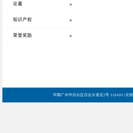
论著
知识产权
荣誉奖励
中国广州市白云区白云大道北
号
北
2
510420 (